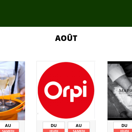
AOÛT
AU
DU
AU
DU
SAMEDI
JEUDI
SAMEDI
JEUDI