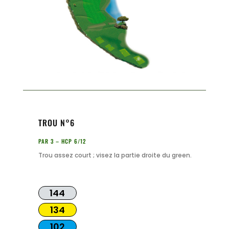
TROU N°6
PAR 3 – HCP 6/12
Trou assez court ; visez la partie droite du green.
144
134
102