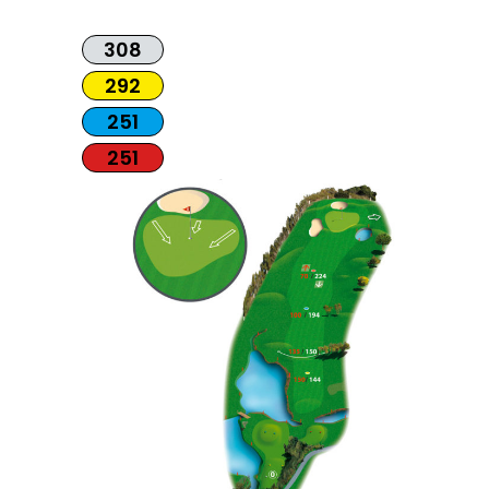
308
292
251
251