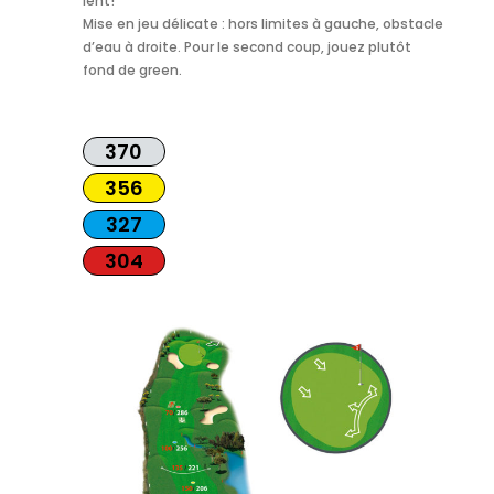
lent!
Mise en jeu délicate : hors limites à gauche, obstacle
d’eau à droite. Pour le second coup, jouez plutôt
fond de green.
370
356
327
304