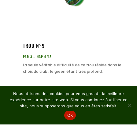
TROU N°9
PAR 3 – HCP 9/18
La seule véritable difficulté de ce trou réside dans le
choix du club : le green étant très profond.
143
Nous utilisons des cookies pour vous garantir la meilleure
expérience sur notre site web. Si vous continuez à utiliser ce
134
site, nous supposerons que vous en êtes satisfait.
123
OK
104