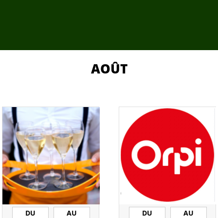
AOÛT
DU
AU
DU
AU