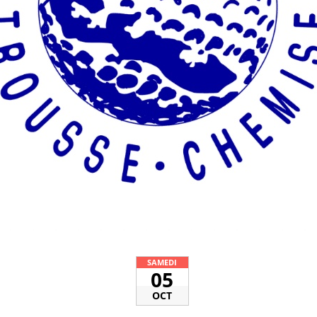
SAMEDI
05
OCT