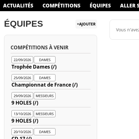
ACTUALITÉS
COMPÉTITIONS
ÉQUIPES
ALLER S
ÉQUIPES
+AJOUTER
Vous n'avez
COMPÉTITIONS À VENIR
22/09/2026
DAMES
Trophée Dames (/)
25/09/2026
DAMES
Championnat de France (/)
29/09/2026
MESSIEURS
9 HOLES (/)
13/10/2026
MESSIEURS
9 HOLES (/)
20/10/2026
DAMES
CD 17 (/)