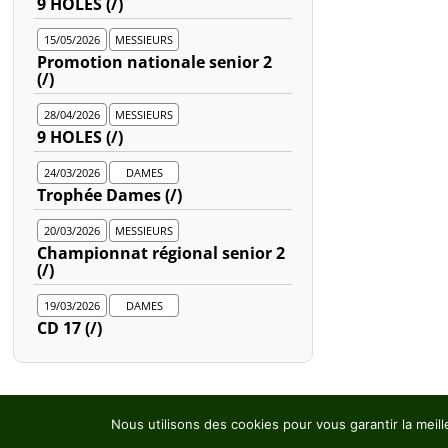
9 HOLES (/)
15/05/2026
MESSIEURS
Promotion nationale senior 2
(/)
28/04/2026
MESSIEURS
9 HOLES (/)
24/03/2026
DAMES
Trophée Dames (/)
20/03/2026
MESSIEURS
Championnat régional senior 2
(/)
19/03/2026
DAMES
CD 17 (/)
1
2
3
…
7
»
Nous utilisons des cookies pour vous garantir la meill