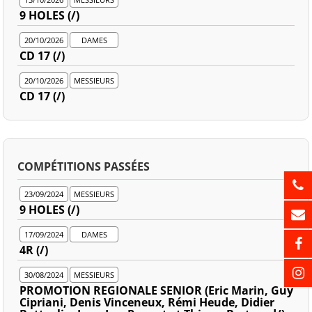
9 HOLES (/)
20/10/2026
DAMES
CD 17 (/)
20/10/2026
MESSIEURS
CD 17 (/)
COMPÉTITIONS PASSÉES
23/09/2024
MESSIEURS
9 HOLES (/)
17/09/2024
DAMES
4R (/)
30/08/2024
MESSIEURS
PROMOTION REGIONALE SENIOR (Eric Marin, Guy
Cipriani, Denis Vinceneux, Rémi Heude, Didier